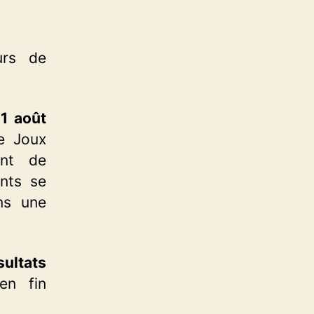
urs de
1 août
e Joux
ent de
ants se
ns une
sultats
en fin