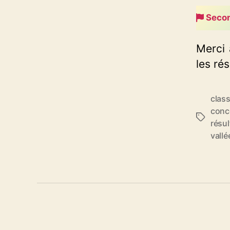
Seco
Merci 
les rés
clas
conc
Étiquett
résul
vallé