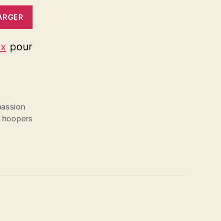
ARGER
ux
pour
,
passion
s hoopers