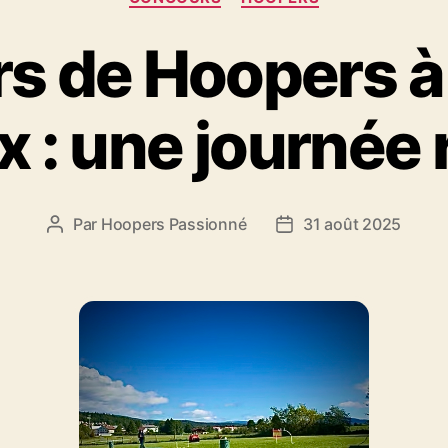
 de Hoopers à 
x : une journée 
Par
Hoopers Passionné
31 août 2025
Auteur
Date
de
de
l’article
l’article