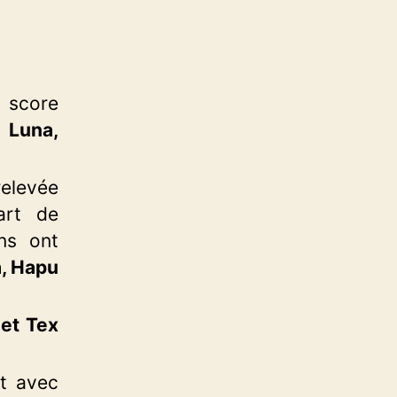
e score
:
Luna,
relevée
art de
ens ont
a, Hapu
 et Tex
t avec