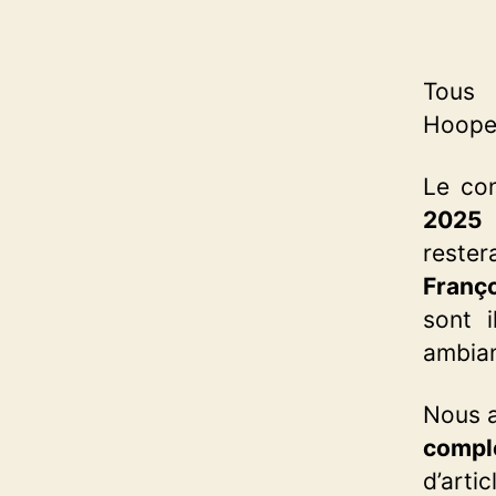
Tous 
Hooper
Le co
2025
p
reste
Franç
sont 
ambian
Nous a
compl
d’artic