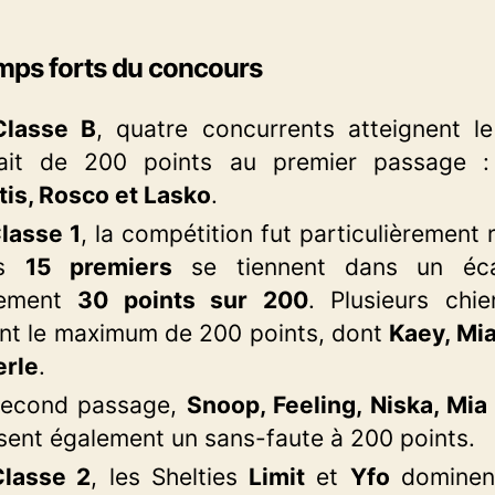
ps forts du concours
Classe B
, quatre concurrents atteignent l
fait de 200 points au premier passage 
tis, Rosco et Lasko
.
lasse 1
, la compétition fut particulièrement 
es
15 premiers
se tiennent dans un éc
lement
30 points sur 200
. Plusieurs chi
int le maximum de 200 points, dont
Kaey, Mi
erle
.
second passage,
Snoop, Feeling, Niska, Mia
isent également un sans-faute à 200 points.
Classe 2
, les Shelties
Limit
et
Yfo
dominen