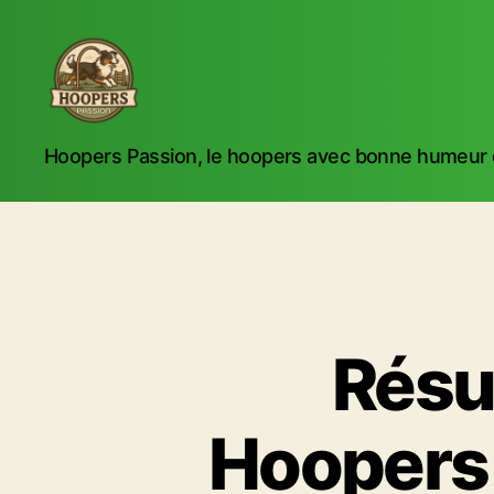
Hoopers
Hoopers Passion, le hoopers avec bonne humeur e
Passion
Résu
Hoopers 