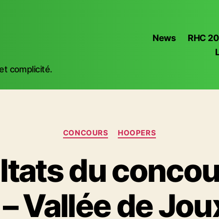
News
RHC 2
t complicité.
Catégories
CONCOURS
HOOPERS
ltats du concou
– Vallée de Joux