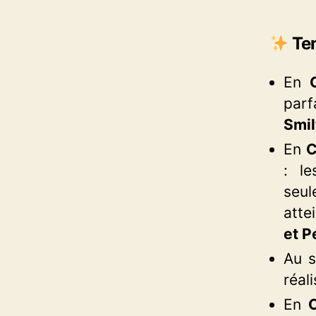
Tem
En
par
Smil
En
C
: l
seu
atte
et P
Au 
réal
En