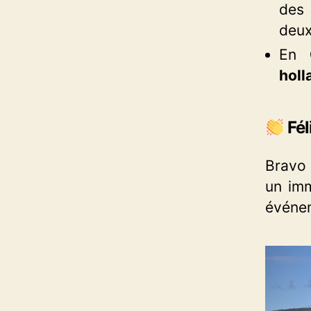
des 
deux
En
holl
Fél
Bravo 
un imm
événe