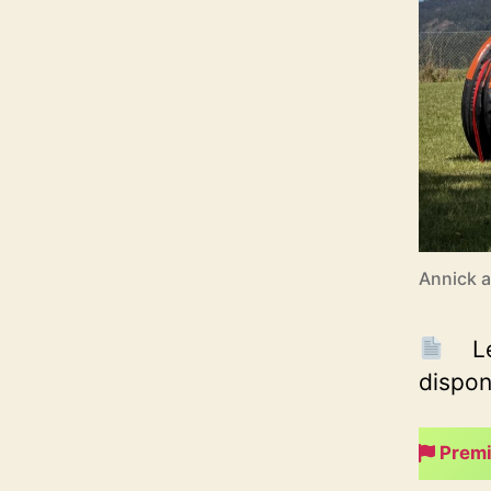
Annick a
L
dispon
Premi