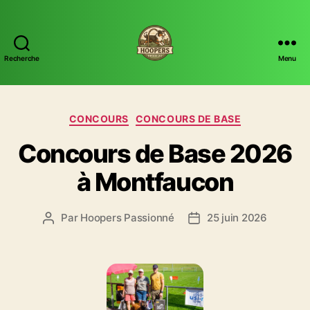
Recherche
Menu
Hoopers
Passion
Catégories
CONCOURS
CONCOURS DE BASE
Concours de Base 2026
à Montfaucon
Par
Hoopers Passionné
25 juin 2026
Auteur
Date
de
de
l’article
l’article