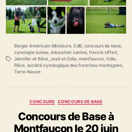
Berger Américain Miniature
,
CdB
,
concours de base
,
cynologie suisse
,
éducation canine
,
francis siffert
,
Jennifer et Rêve
,
José et Odie
,
montfaucon
,
Odie
,
Étiquettes
Rêve
,
société cynologique des franches-montagnes
,
Terre-Neuve
Catégories
CONCOURS
CONCOURS DE BASE
Concours de Base à
Montfaucon le 20 juin