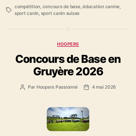
compétition
,
concours de base
,
éducation canine
,
Étiquettes
sport canin
,
sport canin suisse
Catégories
HOOPERS
Concours de Base en
Gruyère 2026
Par
Hoopers Passionné
4 mai 2026
Auteur
Date
de
de
l’article
l’article