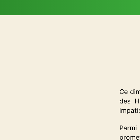
Ce dim
des H
impati
Parmi
prome