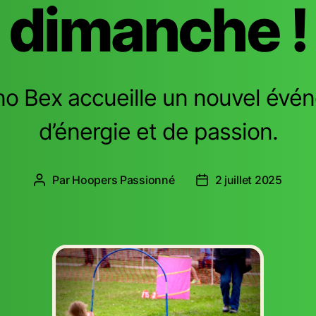
dimanche !
o Bex accueille un nouvel évé
d’énergie et de passion.
Par
Hoopers Passionné
2 juillet 2025
Auteur
Date
de
de
l’article
l’article