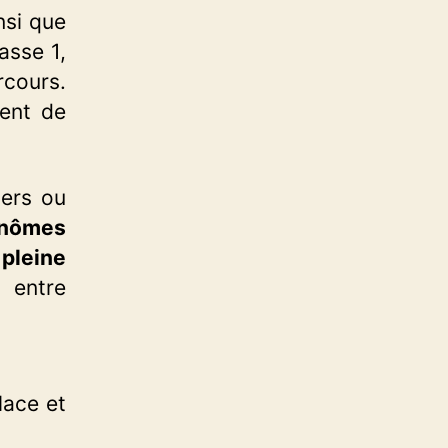
nsi que
asse 1,
rcours.
tent de
ers ou
inômes
 pleine
 entre
lace et