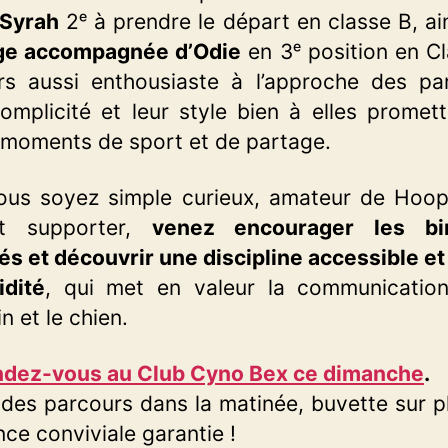
 Syrah
2ᵉ à prendre le départ en classe B, ai
ge accompagnée d’Odie
en 3ᵉ position en Cl
rs aussi enthousiaste à l’approche des pa
omplicité et leur style bien à elles promet
moments de sport et de partage.
ous soyez simple curieux, amateur de Hoop
nt supporter,
venez encourager les b
s et découvrir une discipline accessible et
idité
, qui met en valeur la communication
n et le chien.
dez-vous au Club Cyno Bex ce dimanche
.
des parcours dans la matinée, buvette sur p
ce conviviale garantie !