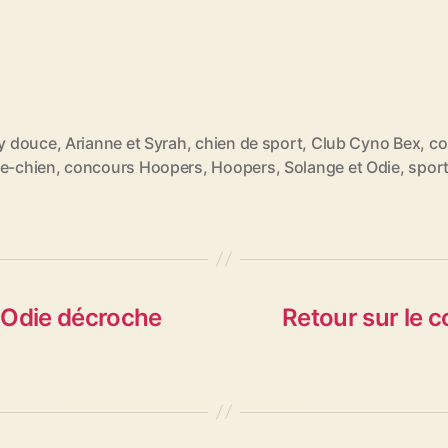
ty douce
,
Arianne et Syrah
,
chien de sport
,
Club Cyno Bex
,
co
es
re-chien
,
concours Hoopers
,
Hoopers
,
Solange et Odie
,
sport
 Odie décroche
Retour sur le 