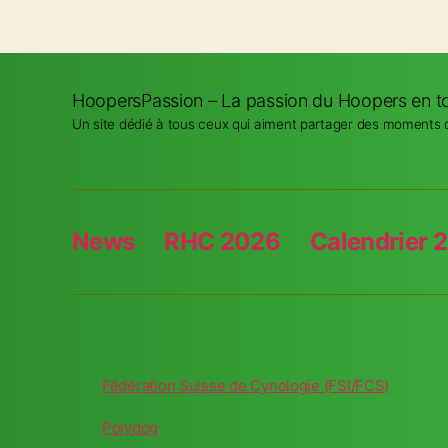
HoopersPassion – La passion du Hoopers en to
Un site dédié à tous ceux qui aiment partager des moments de
News
RHC 2026
Calendrier 
Fédération Suisse de Cynologie (FSI/FCS)
Polydog