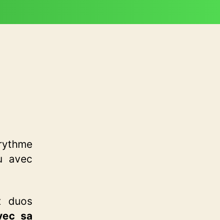
 rythme
u avec
x duos
vec sa