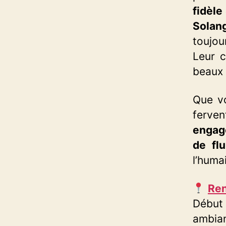
fidèle
Solan
toujou
Leur c
beaux 
Que v
ferve
engagé
de flu
l’humai
Ren
Début 
ambian