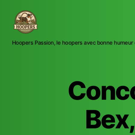
Hoopers
Hoopers Passion, le hoopers avec bonne humeur e
Passion
Conco
Bex,