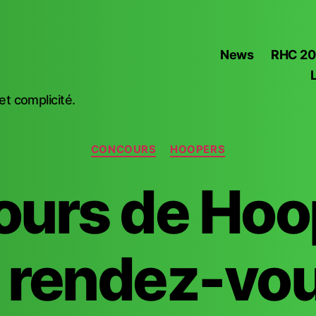
News
RHC 2
t complicité.
Catégories
CONCOURS
HOOPERS
urs de Hoo
 rendez-vo