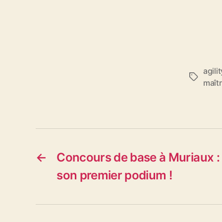
agili
Étiquett
maît
←
Concours de base à Muriaux :
son premier podium !