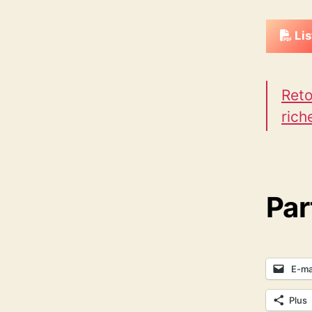
Lis
Reto
rich
Par
E-ma
Plus