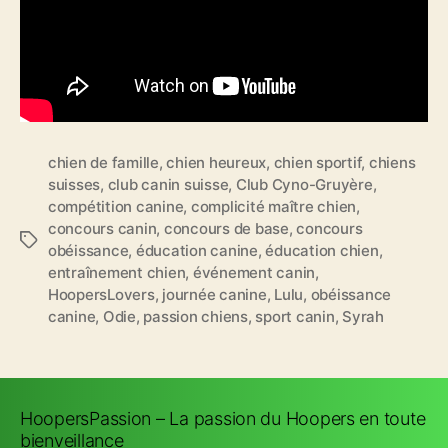
chien de famille
,
chien heureux
,
chien sportif
,
chiens
suisses
,
club canin suisse
,
Club Cyno-Gruyère
,
compétition canine
,
complicité maître chien
,
concours canin
,
concours de base
,
concours
Étiquettes
obéissance
,
éducation canine
,
éducation chien
,
entraînement chien
,
événement canin
,
HoopersLovers
,
journée canine
,
Lulu
,
obéissance
canine
,
Odie
,
passion chiens
,
sport canin
,
Syrah
HoopersPassion – La passion du Hoopers en toute
bienveillance