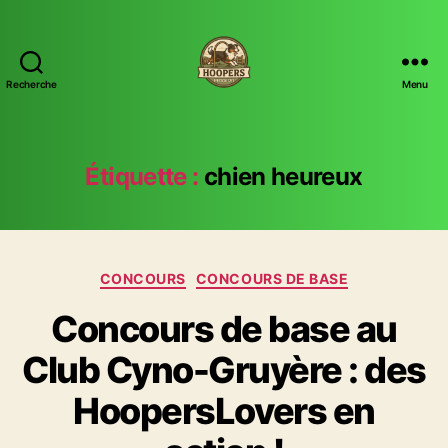
Recherche
Menu
Hoopers
Passion
Étiquette :
chien heureux
Catégories
CONCOURS
CONCOURS DE BASE
Concours de base au
Club Cyno-Gruyère : des
HoopersLovers en