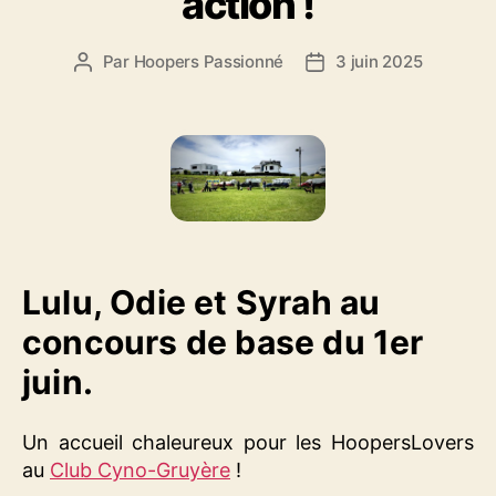
action !
Par
Hoopers Passionné
3 juin 2025
Auteur
Date
de
de
l’article
l’article
Lulu, Odie et Syrah au
concours de base du 1er
juin.
Un accueil chaleureux pour les HoopersLovers
au
Club Cyno-Gruyère
!